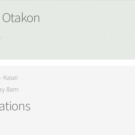
- Otakon
7
- Kasei
ay 8am
ations